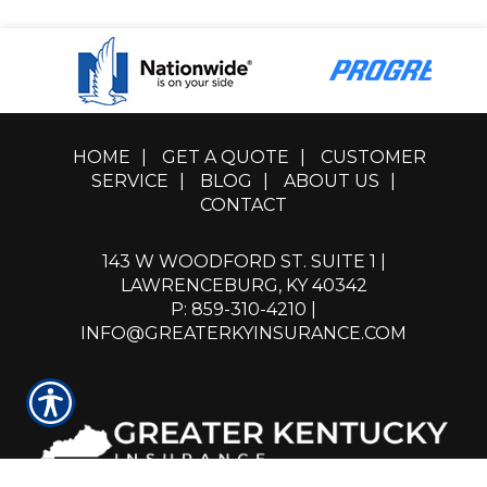
HOME
|
GET A QUOTE
|
CUSTOMER
SERVICE
|
BLOG
|
ABOUT US
|
CONTACT
143 W WOODFORD ST. SUITE 1 |
LAWRENCEBURG, KY 40342
P: 859-310-4210
|
INFO@GREATERKYINSURANCE.COM